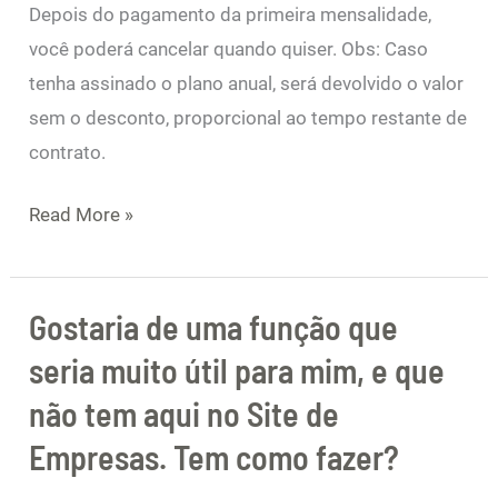
fidelidade
Depois do pagamento da primeira mensalidade,
ou
você poderá cancelar quando quiser. Obs: Caso
multa
tenha assinado o plano anual, será devolvido o valor
por
sem o desconto, proporcional ao tempo restante de
cancelamento?
contrato.
Read More »
Gostaria de uma função que
Gostaria
de
seria muito útil para mim, e que
uma
não tem aqui no Site de
função
Empresas. Tem como fazer?
que
seria