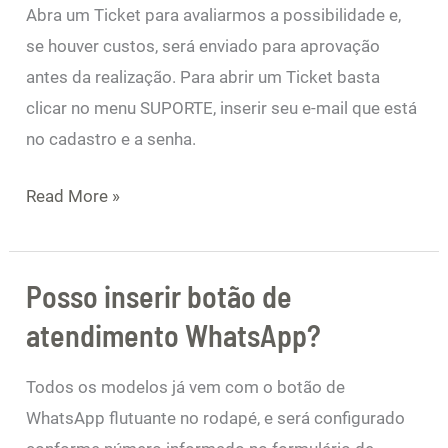
Abra um Ticket para avaliarmos a possibilidade e,
muito
se houver custos, será enviado para aprovação
útil
antes da realização. Para abrir um Ticket basta
para
clicar no menu SUPORTE, inserir seu e-mail que está
mim,
no cadastro e a senha.
e
que
Read More »
não
tem
aqui
Posso inserir botão de
Posso
no
inserir
atendimento WhatsApp?
Site
botão
de
de
Todos os modelos já vem com o botão de
Empresas.
atendimento
WhatsApp flutuante no rodapé, e será configurado
Tem
WhatsApp?