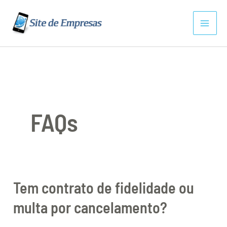
Ir
para
o
conteúdo
FAQs
Tem contrato de fidelidade ou
Tem
contrato
multa por cancelamento?
de