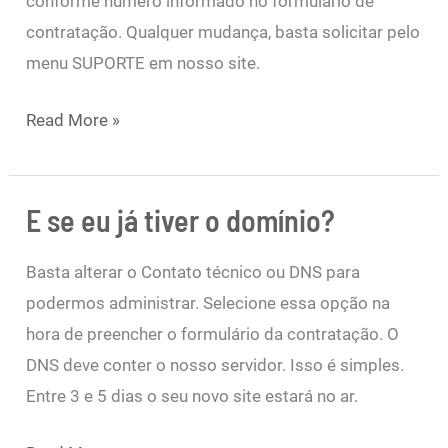
conforme número informado no formulário de
como
contratação. Qualquer mudança, basta solicitar pelo
fazer?
menu SUPORTE em nosso site.
Read More »
E se eu já tiver o domínio?
E
se
Basta alterar o Contato técnico ou DNS para
eu
podermos administrar. Selecione essa opção na
já
hora de preencher o formulário da contratação. O
tiver
DNS deve conter o nosso servidor. Isso é simples.
o
Entre 3 e 5 dias o seu novo site estará no ar.
domínio?